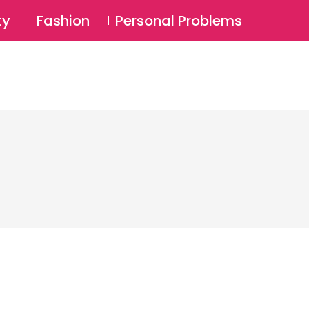
⚲
BSCRIBE
Login
ty
Fashion
Personal Problems
⚲