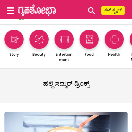
⚲
ಸಬ್ ಸ್ಕ್ರೈಬ್
Story
Beauty
Entertain
Food
Health
ment
ಹಲ್ದಿ ಸಮ್ಮರ್ ಡ್ರಿಂಕ್ಸ್