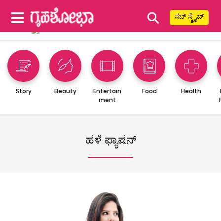
⚲
ಸಬ್ ಸ್ಕ್ರೈಬ್
Story
Beauty
Entertain
Food
Health
ment
ಹಳೆ ಫ್ಯಾಷನ್