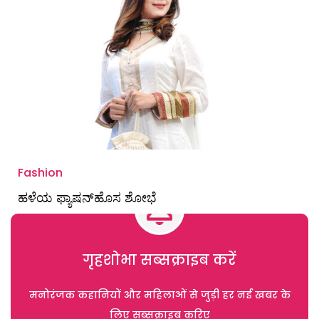
Fashion
ಹಳೆಯ ಫ್ಯಾಷನ್‌ಹೊಸ ಶೋಭೆ
गृहशोभा सब्सक्राइब करें
मनोरंजक कहानियों और महिलाओं से जुड़ी हर नई खबर के
लिए सब्सक्राइब करिए