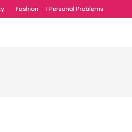
⚲
BSCRIBE
Login
ty
Fashion
Personal Problems
⚲