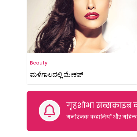
Beauty
ಮಳೆಗಾಲದಲ್ಲಿ ಮೇಕಪ್
गृहशोभा सब्सक्राइब क
मनोरंजक कहानियों और महिलाओं