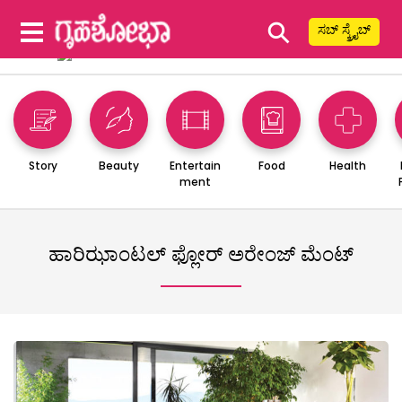
⚲
ಸಬ್ ಸ್ಕ್ರೈಬ್
Story
Beauty
Entertain
Food
Health
ment
ಹಾರಿಝಾಂಟಲ್ ಫ್ಲೋರ್ ಅರೇಂಜ್ ಮೆಂಟ್