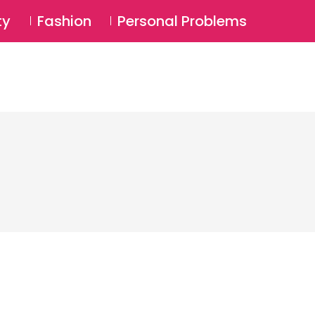
⚲
BSCRIBE
Login
ty
Fashion
Personal Problems
⚲