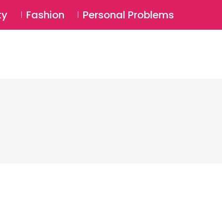
⚲
BSCRIBE
Login
ty
Fashion
Personal Problems
⚲