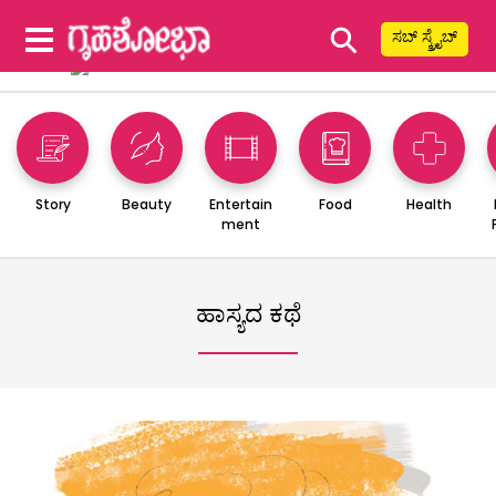
⚲
ಸಬ್ ಸ್ಕ್ರೈಬ್
Story
Beauty
Entertain
Food
Health
ment
ಹಾಸ್ಯದ ಕಥೆ