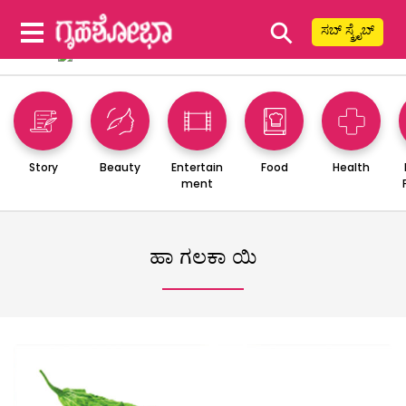
⚲
ಸಬ್ ಸ್ಕ್ರೈಬ್
Story
Beauty
Entertain
Food
Health
ment
ಹಾ ಗಲಕಾ ಯಿ