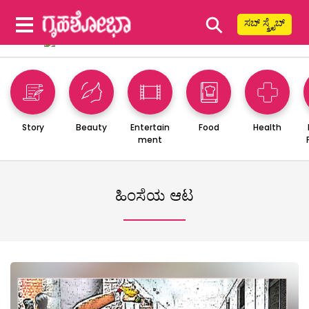
⚲
ಸಬ್ ಸ್ಕ್ರೈಬ್
Story
Beauty
Entertain
Food
Health
ment
ಹಿಂಸೆಯ ಆಟ