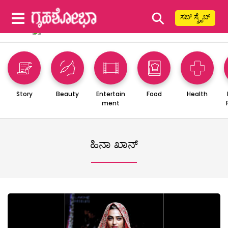
⚲
ಸಬ್ ಸ್ಕ್ರೈಬ್
Story
Beauty
Entertain
Food
Health
ment
ಹಿನಾ ಖಾನ್