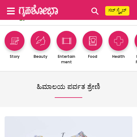
⚲
ಸಬ್ ಸ್ಕ್ರೈಬ್
Story
Beauty
Entertain
Food
Health
ment
ಹಿಮಾಲಯ ಪರ್ವತ ಶ್ರೇಣಿ