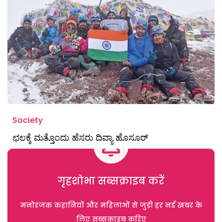
Society
ಛಲಕ್ಕೆ ಮತ್ತೊಂದು ಹೆಸರು ದಿವ್ಯಾ ಹೊಸೂರ್
गृहशोभा सब्सक्राइब करें
मनोरंजक कहानियों और महिलाओं से जुड़ी हर नई खबर के
लिए सब्सक्राइब करिए