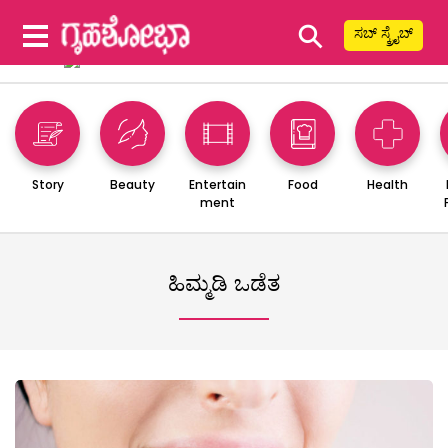
⚲
ಸಬ್ ಸ್ಕ್ರೈಬ್
Story
Beauty
Entertain
Food
Health
ment
ಹಿಮ್ಮಡಿ ಒಡೆತ