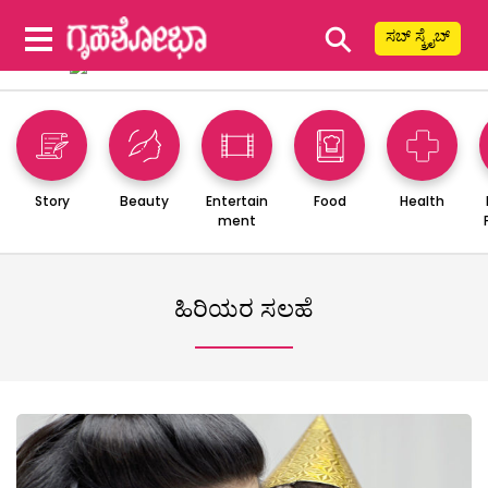
⚲
ಸಬ್ ಸ್ಕ್ರೈಬ್
Story
Beauty
Entertain
Food
Health
ment
ಹಿರಿಯರ ಸಲಹೆ