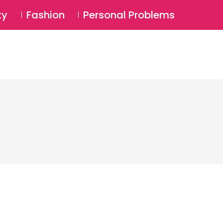
⚲
BSCRIBE
Login
ty
Fashion
Personal Problems
⚲