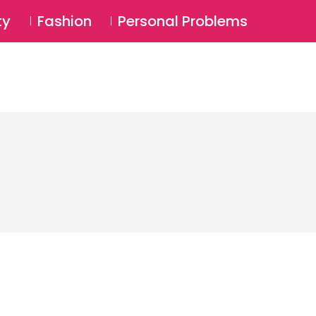
⚲
BSCRIBE
Login
ty
Fashion
Personal Problems
⚲