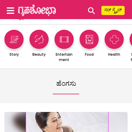
⚲
ಸಬ್ ಸ್ಕ್ರೈಬ್
Story
Beauty
Entertain
Food
Health
ment
ಹೆಂಗಸು