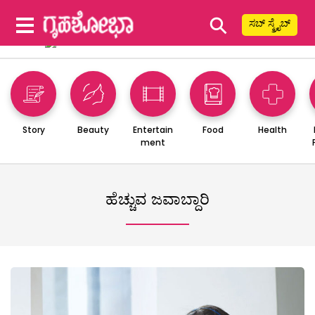
⚲
ಸಬ್ ಸ್ಕ್ರೈಬ್
Story
Beauty
Entertain
Food
Health
ment
ಹೆಚ್ಚುವ ಜವಾಬ್ದಾರಿ