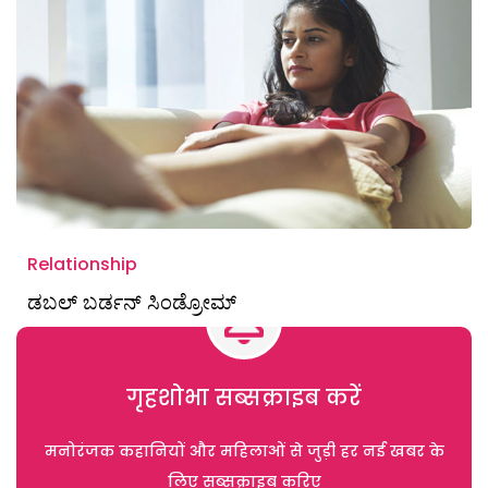
Relationship
ಡಬಲ್ ಬರ್ಡನ್‌ ಸಿಂಡ್ರೋಮ್
गृहशोभा सब्सक्राइब करें
मनोरंजक कहानियों और महिलाओं से जुड़ी हर नई खबर के
लिए सब्सक्राइब करिए