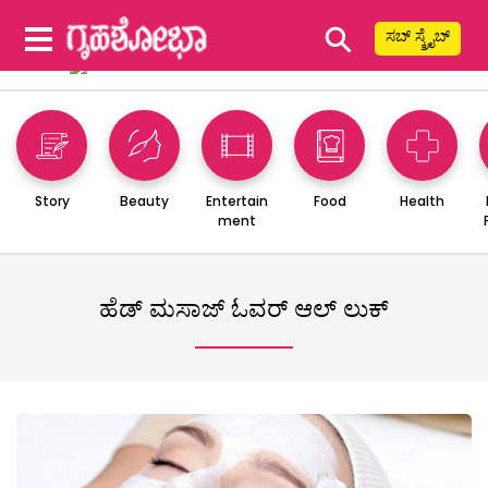
⚲
ಸಬ್ ಸ್ಕ್ರೈಬ್
Story
Beauty
Entertain
Food
Health
ment
ಹೆಡ್ ಮಸಾಜ್ ಓವರ್ ಆಲ್ ಲುಕ್