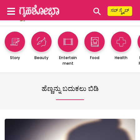
⚲
ಸಬ್ ಸ್ಕ್ರೈಬ್
Story
Beauty
Entertain
Food
Health
ment
ಹೆಣ್ಣನ್ನು ಬದುಕಲು ಬಿಡಿ