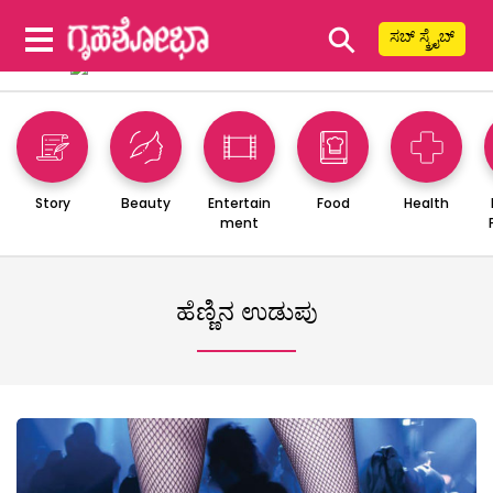
⚲
ಸಬ್ ಸ್ಕ್ರೈಬ್
Story
Beauty
Entertain
Food
Health
ment
ಹೆಣ್ಣಿನ ಉಡುಪು