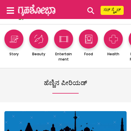
⚲
ಸಬ್ ಸ್ಕ್ರೈಬ್
Story
Beauty
Entertain
Food
Health
ment
ಹೆಣ್ಣಿನ ಪೀರಿಯಡ್