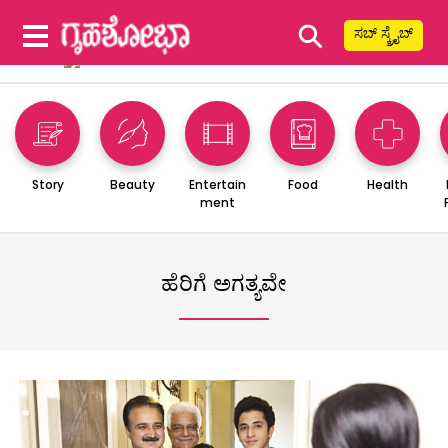
⚲
ಸಬ್ ಸ್ಕ್ರೈಬ್
Story
Beauty
Entertain
Food
Health
ment
ಹೆರಿಗೆ ಅಗತ್ಯವೇ