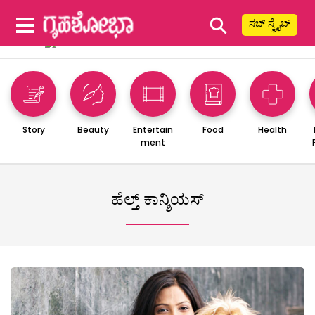
⚲
ಸಬ್ ಸ್ಕ್ರೈಬ್
Story
Beauty
Entertain
Food
Health
ment
ಹೆಲ್ತ್ ಕಾನ್ಶಿಯಸ್