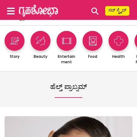
⚲
ಸಬ್ ಸ್ಕ್ರೈಬ್
Story
Beauty
Entertain
Food
Health
ment
ಹೆಲ್ತ್ ಪ್ರಾಬ್ಸಮ್