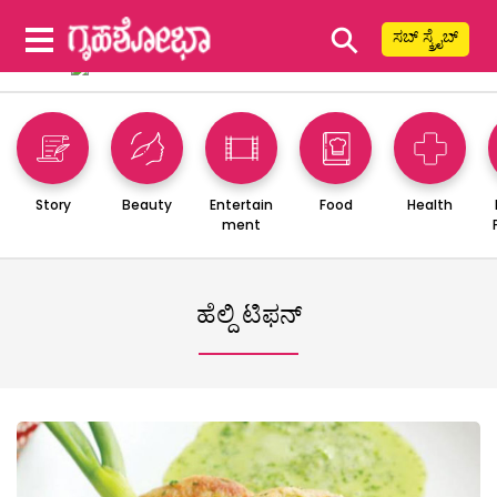
⚲
ಸಬ್ ಸ್ಕ್ರೈಬ್
Story
Beauty
Entertain
Food
Health
ment
ಹೆಲ್ದಿ ಟಿಫನ್