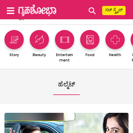
⚲
ಸಬ್ ಸ್ಕ್ರೈಬ್
Story
Beauty
Entertain
Food
Health
ment
ಹೆಲ್ಮೆಟ್