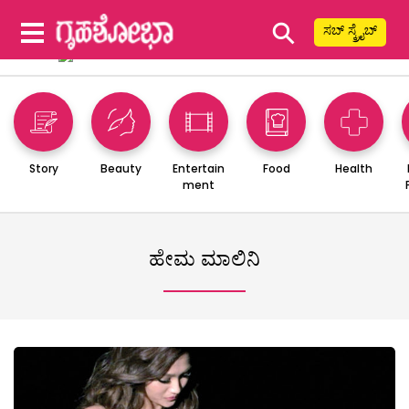
⚲
ಸಬ್ ಸ್ಕ್ರೈಬ್
Story
Beauty
Entertain
Food
Health
ment
ಹೇಮ ಮಾಲಿನಿ