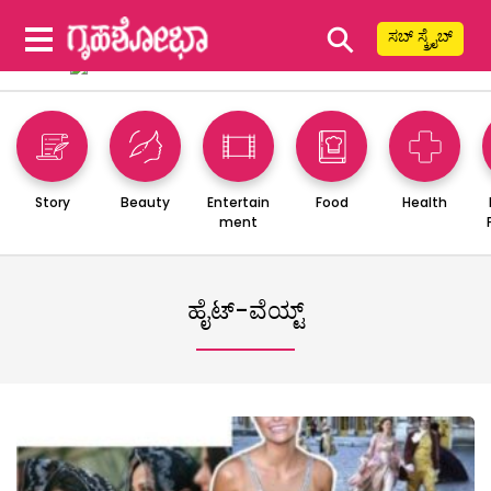
⚲
ಸಬ್ ಸ್ಕ್ರೈಬ್
Story
Beauty
Entertain
Food
Health
ment
ಹೈಟ್-ವೆಯ್ಟ್