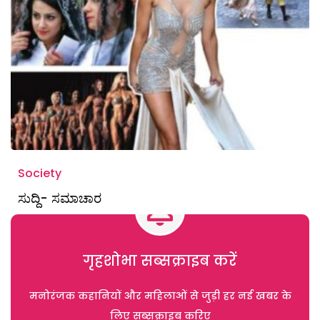
Society
ಸುದ್ದಿ- ಸಮಾಚಾರ
गृहशोभा सब्सक्राइब करें
मनोरंजक कहानियों और महिलाओं से जुड़ी हर नई खबर के
लिए सब्सक्राइब करिए