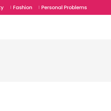
⚲
BSCRIBE
Login
ty
Fashion
Personal Problems
⚲