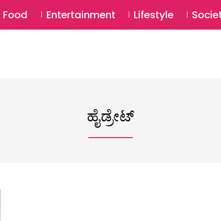
SU
Food
Entertainment
Lifestyle
Socie
ಹೈಡ್ರೇಟ್