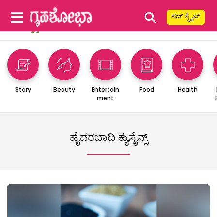
⚲
ಸಬ್ ಸ್ಕ್ರೈಬ್
Story
Beauty
Entertain
Food
Health
ment
ಹೈದರಬಾದಿ ಕ್ಯುಸೈನ್ಸ್