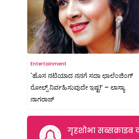
Entertainment
`ಹೊಸ ನಟಿಯಾದ ನನಗೆ ಸದಾ ಛಾಲೆಂಜಿಂಗ್
ರೋಲ್ಸ್ ನಿರ್ವಹಿಸುವುದೇ ಇಷ್ಟ!’ – ಲಾಸ್ಯಾ
ನಾಗರಾಜ್
गृहशोभा सब्सक्राइब क