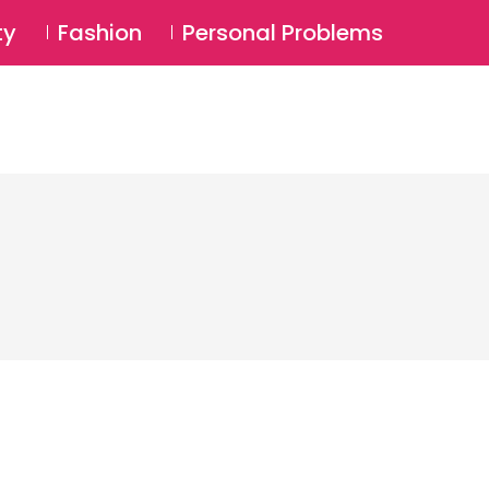
⚲
BSCRIBE
Login
ty
Fashion
Personal Problems
⚲