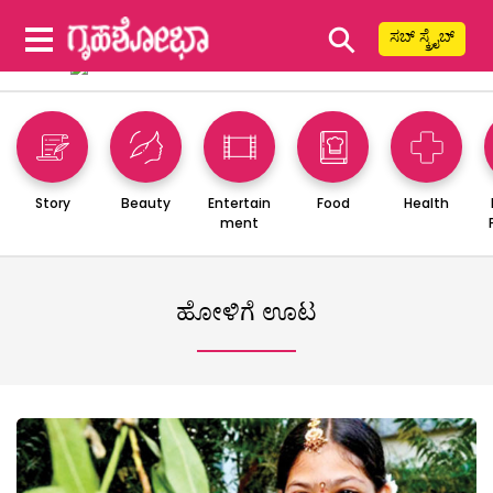
⚲
ಸಬ್ ಸ್ಕ್ರೈಬ್
Story
Beauty
Entertain
Food
Health
ment
ಹೋಳಿಗೆ ಊಟ