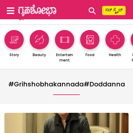
⚲
ಸಬ್ ಸ್ಕ್ರೈಬ್
Story
Beauty
Entertain
Food
Health
ment
#grihshobhakannada#doddanna