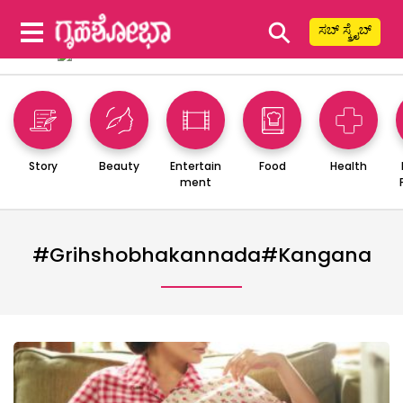
⚲
ಸಬ್ ಸ್ಕ್ರೈಬ್
Story
Beauty
Entertain
Food
Health
ment
#grihshobhakannada#kangana