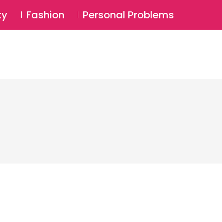
⚲
BSCRIBE
Login
ty
Fashion
Personal Problems
⚲