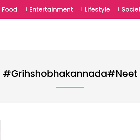
SU
Food
Entertainment
Lifestyle
Socie
#grihshobhakannada#neet