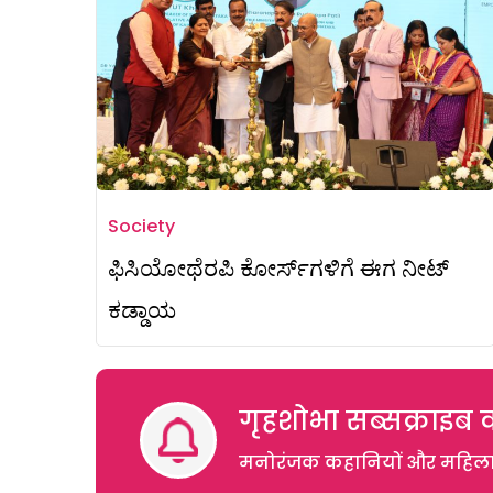
Society
ಫಿಸಿಯೋಥೆರಪಿ ಕೋರ್ಸ್‌ಗಳಿಗೆ ಈಗ ನೀಟ್
ಕಡ್ಡಾಯ
गृहशोभा सब्सक्राइब क
मनोरंजक कहानियों और महिलाओं