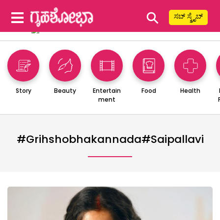
⚲
ಸಬ್ ಸ್ಕ್ರೈಬ್
Story
Beauty
Entertain
Food
Health
ment
#grihshobhakannada#saipallavi