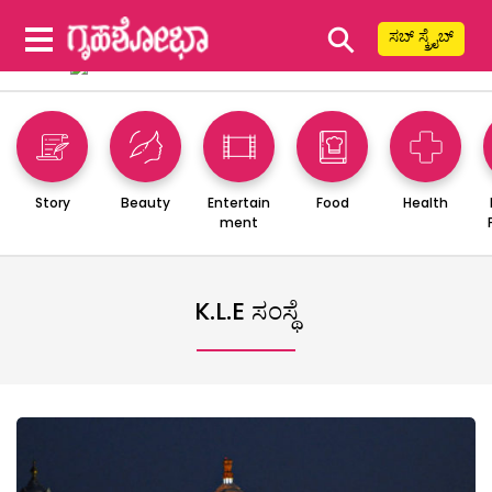
⚲
ಸಬ್ ಸ್ಕ್ರೈಬ್
Story
Beauty
Entertain
Food
Health
ment
K.L.E ಸಂಸ್ಥೆ