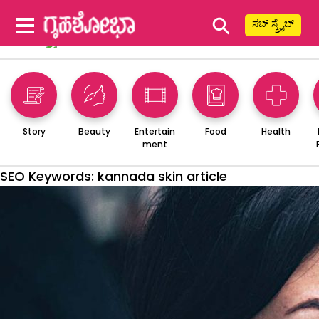
⚲
ಸಬ್ ಸ್ಕ್ರೈಬ್
Story
Beauty
Entertain
Food
Health
ment
SEO Keywords:
kannada skin article