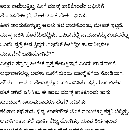
ತರಹ ಕಾಣಿಸುತ್ತಿತ್ತು. ಹೀಗೆ ಮಾಸ್ಕ್ ಹಾಕಿಕೊಂಡೇ ಆಫೀಸಿಗೆ
ಹೊರಡಬೇಕಿದ್ದರೆ, ಮೇಕಪ್‌ ಏಕೆ ಬೇಕು ಎನಿಸಿತು.
ಹೀಗೆ ಅಂದುಕೊಳ್ಳುತ್ತಾ ಅವಳು ತಲೆ ಬಾಚಿಕೊಂಡು, ಮೇಕಪ್‌ ಇಲ್ಲದೆ,
ಮಾಸ್ಕ್ ಧರಿಸಿ ಹೊರಟುಬಿಟ್ಟಳು. ಆಫೀಸಿನಲ್ಲಿ ಭಾವನಾಳನ್ನು ಕಂಡವರೆಲ್ಲ
ಒಂದೇ ಪ್ರಶ್ನೆ ಕೇಳುತ್ತಿದ್ದರು, “ಇದೇಕೆ ಹೀಗಿದ್ದಿ? ಹುಷಾರಿಲ್ಲವೇ?
ಮುಖವೇಕೆ ಬಾಡಿಹೋಗಿದೆ?”
ಎಲ್ಲರೂ ತನ್ನನ್ನು ಹೀಗೇಕೆ ಪ್ರಶ್ನೆ ಕೇಳುತ್ತಿದ್ದಾರೆ ಎಂದು ಭಾವನಾಳಿಗೆ
ಅರ್ಥವಾಗಲಿಲ್ಲ. ಅವಳು ಮನೆಗೆ ಬಂದು ಮಾಸ್ಕ್ ತೆಗೆದು ನೋಡಿದಾಗ,
ಹೌದು….. ಅವರು ಹೇಳುತ್ತಿದ್ದುದು ಸರಿ ಎನಿಸಿತು. ತನ್ನ ಮುಖ ಬಹಳ
ಡಲ್ ಆಗಿದೆ ಎನಿಸಿತು. ಈ ಹಾಳು ಮಾಸ್ಕ್ ಹಾಕಿಕೊಂಡು ತಾನು
ಸುಂದರಾಗಿ ಕಾಣುವುದಾದರೂ ಹೇಗೆ? ಎನಿಸಿತು.
ಕವಿತಾಳ ಕಥೆ ತುಸು ಭಿನ್ನ. ಲಾಕ್‌ಡೌನ್‌ ಜೊತೆ ಸಂಬಳಕ್ಕೂ ಕತ್ತರಿ ಬಿದ್ದಿತ್ತು.
ಅವಳಿಗಂತೂ ತಲೆ ಪೂರ್ತಿ ಕೆಟ್ಟು ಹೋಗಿತ್ತು. ಯಾವ ರೀತಿ ಇರುವ