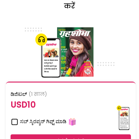
करें
ಡಿಜಿಟಲ್
(1 साल)
USD10
ಸಬ್ ಸ್ಕಿರಪ್ಶನ್ ಗಿಫ್ಟ್ ಮಾಡಿ