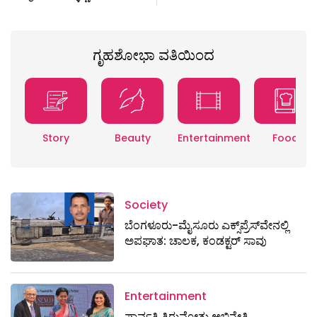
ಗೃಹಶೋಭಾ ವತಿಯಿಂದ
Story
Beauty
Entertainment
Food
Society
ಬೆಂಗಳೂರು-ಮೈಸೂರು ಎಕ್ಸ್​ಪ್ರೆಸ್‌ವೇನಲ್ಲಿ
ಅಪಘಾತ: ಚಾಲಕ, ಕಂಡಕ್ಟರ್ ಸಾವು
Entertainment
ಪಾರ್ವತಿ ತಿರುವೋತ್ತು ಅಭಿನೇತ್ರಿ