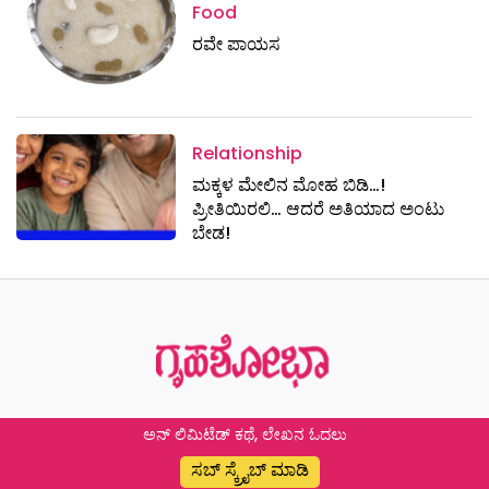
Food
ರವೇ ಪಾಯಸ
Relationship
ಮಕ್ಕಳ ಮೇಲಿನ ಮೋಹ ಬಿಡಿ…!
ಪ್ರೀತಿಯಿರಲಿ… ಆದರೆ ಅತಿಯಾದ ಅಂಟು
ಬೇಡ!
ಅನ್ ಲಿಮಿಟೆಡ್ ಕಥೆ, ಲೇಖನ ಓದಲು
ಸಬ್ ಸ್ಕ್ರೈಬ್ ಮಾಡಿ