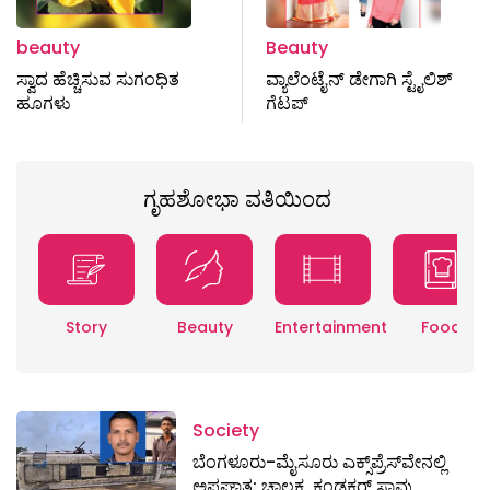
beauty
Beauty
ಸ್ವಾದ ಹೆಚ್ಚಿಸುವ ಸುಗಂಧಿತ
ವ್ಯಾಲೆಂಟೈನ್‌ ಡೇಗಾಗಿ ಸ್ಟೈಲಿಶ್‌
ಹೂಗಳು
ಗೆಟಪ್‌
ಗೃಹಶೋಭಾ ವತಿಯಿಂದ
Story
Beauty
Entertainment
Food
Society
ಬೆಂಗಳೂರು-ಮೈಸೂರು ಎಕ್ಸ್​ಪ್ರೆಸ್‌ವೇನಲ್ಲಿ
ಅಪಘಾತ: ಚಾಲಕ, ಕಂಡಕ್ಟರ್ ಸಾವು