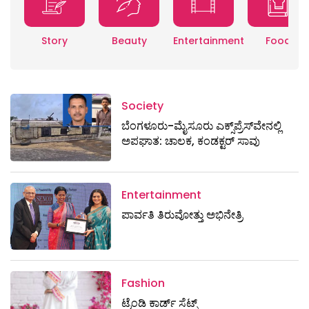
Story
Beauty
Entertainment
Food
Society
ಬೆಂಗಳೂರು-ಮೈಸೂರು ಎಕ್ಸ್​ಪ್ರೆಸ್‌ವೇನಲ್ಲಿ
ಅಪಘಾತ: ಚಾಲಕ, ಕಂಡಕ್ಟರ್ ಸಾವು
Entertainment
ಪಾರ್ವತಿ ತಿರುವೋತ್ತು ಅಭಿನೇತ್ರಿ
Fashion
ಟ್ರೆಂಡಿ ಕಾರ್ಡ್‌ ಸೆಟ್ಸ್