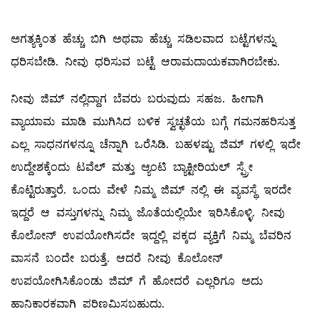
ಅಗತ್ಯಕ್ಕಿಂತ ಹೆಚ್ಚು ಬಿಗಿ ಅಥವಾ ಹೆಚ್ಚು ಸಡಿಲವಾದ ಬಟ್ಟೆಗಳನ್ನು
ಧರಿಸಬೇಡಿ. ನೀವು ಧರಿಸುವ ಬಟ್ಟೆ ಆರಾಮದಾಯಕವಾಗಿರಬೇಕು.
ನೀವು ಜಿಮ್ ನಲ್ಲಿದ್ದಾಗ ಬೆವರು ಬರುವುದು ಸಹಜ. ಹೀಗಾಗಿ
ವ್ಯಾಯಾಮ ಮಾಡಿ ಮುಗಿಸಿದ ಬಳಿಕ ಸ್ವಚ್ಛತೆಯ ಬಗ್ಗೆ ಗಮನಹರಿಸುತ್ತ
ಎಲ್ಲ ಸಾಧನಗಳನ್ನೂ ಚೆನ್ನಾಗಿ ಒರೆಸಿಡಿ. ಬಹಳಷ್ಟು ಜಿಮ್ ಗಳಲ್ಲಿ ಇದೇ
ಉದ್ದೇಶಕ್ಕೆಂದು ಟವೆಲ್‌ ಮತ್ತು ಆ್ಯಂಟಿ ಬ್ಯಾಕ್ಟೀರಿಯಲ್ ಸ್ಪ್ರೇ
ಕೊಟ್ಟಿರುತ್ತಾರೆ. ಒಂದು ವೇಳೆ ನಿಮ್ಮ ಜಿಮ್ ನಲ್ಲಿ ಈ ವ್ಯವಸ್ಥೆ ಇರದೇ
ಇದ್ದರೆ ಆ ವಸ್ತುಗಳನ್ನು ನಿಮ್ಮ ಜೊತೆಯಲ್ಲಿಯೇ ಇರಿಸಿಕೊಳ್ಳಿ. ನೀವು
ಕೊಲೋನ್‌ ಉಪಯೋಗಿಸದೇ ಇದ್ದಲ್ಲಿ ಪಕ್ಕದ ವ್ಯಕ್ತಿಗೆ ನಿಮ್ಮ ಬೆವರಿನ
ವಾಸನೆ ಬಂದೇ ಬರುತ್ತೆ. ಆದರೆ ನೀವು ಕೊಲೋನ್‌
ಉಪಯೋಗಿಸಿಕೊಂಡು ಜಿಮ್ ಗೆ ಹೋದರೆ ಎಲ್ಲರಿಗೂ ಅದು
ಹಾನಿಕಾರಕವಾಗಿ ಪರಿಣಮಿಸಬಹುದು.