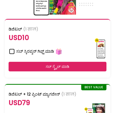
ಡಿಜಿಟಲ್
(1 साल)
USD10
ಸಬ್ ಸ್ಕಿರಪ್ಶನ್ ಗಿಫ್ಟ್ ಮಾಡಿ
ಸಬ್ ಸ್ಕ್ರೈಬ್ ಮಾಡಿ
ಡಿಜಿಟಲ್ + 12 ಪ್ರಿಂಟ್ ಮ್ಯಾಗಜೀನ್
(1 साल)
USD79