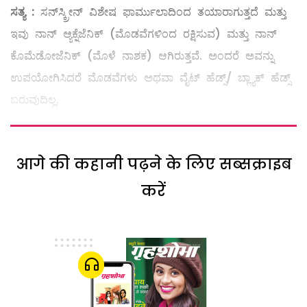
ಸತ್ಯ
:
ಸನ್‌ಸ್ಕ್ರೀನ್‌ ವಿಶೇಷ ಫಾರ್ಮುಲಾದಿಂದ ತಯಾರಾಗುತ್ತದೆ ಮತ್ತು
ಇವು ನಾನ್‌ ಆ್ಯಕ್ನೆಜೆನಿಕ್‌ (ಮೊಡವೆಗಳಿಂದ ರಕ್ಷಿಸುವ) ಮತ್ತು ನಾನ್‌
ಕೊಮೆಡೋಜೆನಿಕ್‌ (ಮೊಳೆ ನಾಶಕ) ಆಗಿರುತ್ತವೆ. ಅಂದರೆ ಅವನ್ನು
ಉಪಯೋಗಿಸಿದರೆ ಮೊಡವೆಗಳು ಅಥವಾ ವೈಟ್‌ ಹೆಡ್ಸ್/ ಬ್ಲ್ಯಾಕ್‌ ಹೆಡ್ಸ್
ಬರುವುದಿಲ್ಲ.
आगे की कहानी पढ़ने के लिए सब्सक्राइब
करें