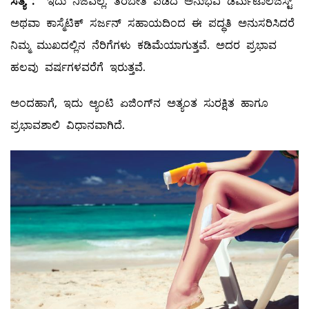
ಸತ್ಯ
:
ಇದು ನಿಜವಲ್ಲ. ತರಬೇತಿ ಪಡೆದ ಅನುಭವಿ ಡರ್ಮಟಾಲಜಿಸ್ಟ್
ಅಥವಾ ಕಾಸ್ಮೆಟಿಕ್‌ ಸರ್ಜನ್‌ ಸಹಾಯದಿಂದ ಈ ಪದ್ಧತಿ ಅನುಸರಿಸಿದರೆ
ನಿಮ್ಮ ಮುಖದಲ್ಲಿನ ನೆರಿಗೆಗಳು ಕಡಿಮೆಯಾಗುತ್ತವೆ. ಅದರ ಪ್ರಭಾವ
ಹಲವು ವರ್ಷಗಳವರೆಗೆ ಇರುತ್ತವೆ.
ಅಂದಹಾಗೆ, ಇದು ಆ್ಯಂಟಿ ಏಜಿಂಗ್‌ನ ಅತ್ಯಂತ ಸುರಕ್ಷಿತ ಹಾಗೂ
ಪ್ರಭಾವಶಾಲಿ ವಿಧಾನವಾಗಿದೆ.