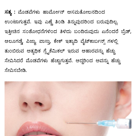
ಸತ್ಯ
:
ಮೊಡವೆಗಳು ಹಾರ್ಮೋನ್‌ ಅಸಮತೋಲನದಿಂದ
ಉಂಟಾಗುತ್ತವೆ. ಇವು ಎಣ್ಣೆ ತಿಂಡಿ ತಿನ್ನುವುದರಿಂದ ಬರುವುದಿಲ್ಲ.
ಇತ್ತೀಚಿನ ಸಂಶೋಧನೆಗಳಿಂದ ತಿಳಿದು ಬಂದಿರುವುದು ಏನೆಂದರೆ ಬ್ರೆಡ್‌,
ಆಲೂಗಡ್ಡೆ, ಪಿಜ್ಜಾ, ಪಾಸ್ತಾ, ಕೇಕ್‌ ಇತ್ಯಾದಿ ವೈಟ್‌ಕಾರ್ಬನ್ಸ್ ಗಳಲ್ಲಿ
ತುಂಬಿರುವ ಅತ್ಯಧಿಕ ಗ್ಲೈಕೆಮಿಕಲ್ ಇರುವ ಆಹಾರವನ್ನು ಹೆಚ್ಚು
ಸೇವಿಸಿದರೆ ಮೊಡವೆಗಳು ಹೆಚ್ಚಾಗುತ್ತವೆ. ಆದ್ದರಿಂದ ಅವನ್ನು ಹೆಚ್ಚು
ಸೇವಿಸಬೇಡಿ.