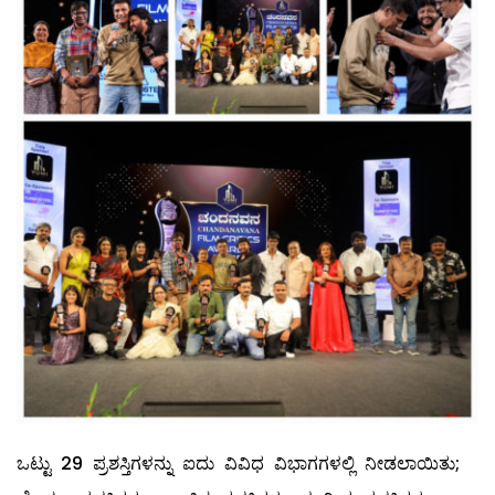
ಒಟ್ಟು 29 ಪ್ರಶಸ್ತಿಗಳನ್ನು ಐದು ವಿವಿಧ ವಿಭಾಗಗಳಲ್ಲಿ ನೀಡಲಾಯಿತು;