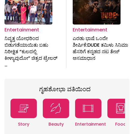
Entertainment
Entertainment
ನಿವೃತ್ತ ಯೋಧರಿಂದ
ಎರಡು ಭಾಷೆ ಒಂದೇ
ಬಿಡುಗಡೆಯಾಯಿತು ಬಹು
ಶೀರ್ಷಿಕೆ:DUDE ತಮಿಳು ಸಿನಿಮಾ
ನಿರೀಕ್ಷಿತ “ಕುಲದಲ್ಲಿ
ಹೆಸರಿಗೆ ಕನ್ನಡದ ನಟ ತೇಜ್
ಕೀಳ್ಯಾವುದೋ” ಚಿತ್ರದ ಟ್ರೇಲರ್
ಅಸಮಾಧಾನ
…
ಗೃಹಶೋಭಾ ವತಿಯಿಂದ
Story
Beauty
Entertainment
Food