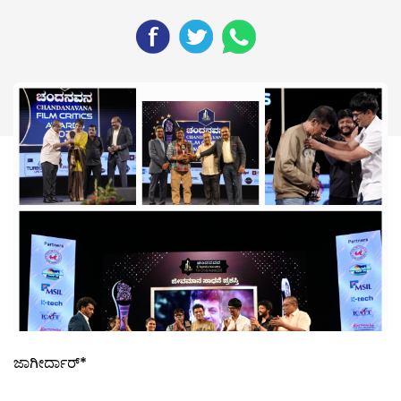
ಜಾಗೀರ್ದಾರ್*