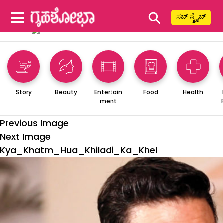
⚲
ಸಬ್ ಸ್ಕ್ರೈಬ್
Story
Beauty
Entertain
Food
Health
ment
Previous Image
Next Image
Kya_Khatm_Hua_Khiladi_Ka_Khel