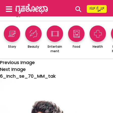
⚲
ಸಬ್ ಸ್ಕ್ರೈಬ್
Story
Beauty
Entertain
Food
Health
ment
Previous Image
Next Image
6_Inch_se_70_MM_tak