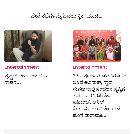
ಬೇರೆ ಕಥೆಗಳನ್ನು ಓದಲು ಕ್ಲಿಕ್ ಮಾಡಿ....
Entertainment
Entertainment
ಪ್ರಜ್ವಲ್ ದೇವರಾಜ್ ಹೊಸ
27 ವರ್ಷಗಳ ನಂತರ ಕಿರುತೆರೆಗೆ
ಸಾಹಸ….
ಬಂದ ಅವಿನಾಶ್, ಸ್ಟಾರ್
ಸುವರ್ಣದಲ್ಲಿ ಸಂಚಲನ ಸೃಷ್ಟಿಗೆ
ತಯಾರಾದ ’ವಸುದೇವ
ಕುಟುಂಬ’, ಅನಿಲ್
ಕೋರಮಂಗಲ ನಿರ್ದೇಶನದ
ಹೊಸ ಧಾರಾವಾಹಿ..