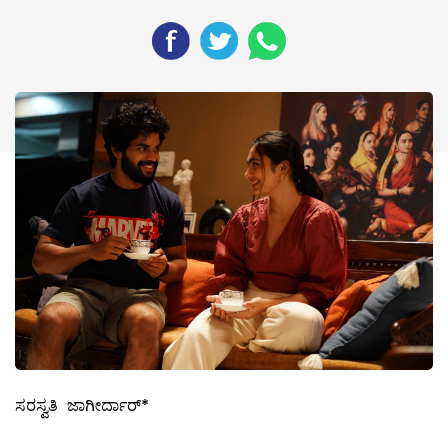
ಸರಸ್ವತಿ ಜಾಗೀರ್ದಾರ್*