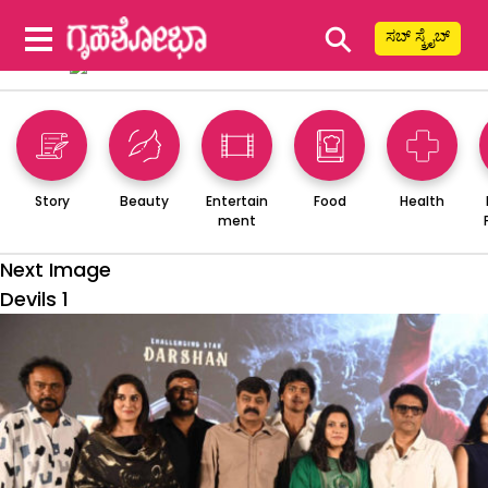
⚲
ಸಬ್ ಸ್ಕ್ರೈಬ್
Story
Beauty
Entertain
Food
Health
ment
Next Image
Devils 1