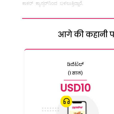
ಕಾಕರ್ ಕ್ಯಾನ್ಸರ್‌ನಿಂದ ಬಳಲುತ್ತಿದ್ದಾರೆ.
आगे की कहानी पढ़
ಡಿಜಿಟಲ್
(1 साल)
USD10