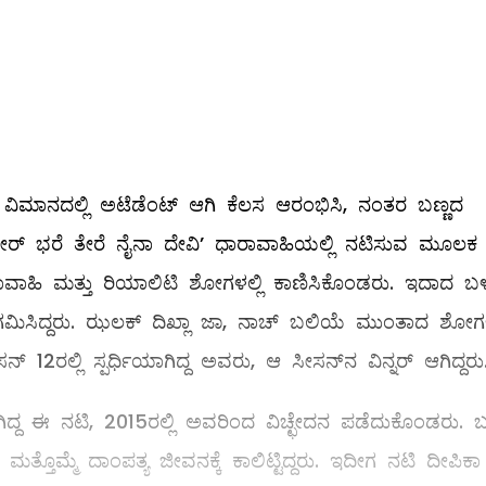
ಮಾನದಲ್ಲಿ ಅಟೆಡೆಂಟ್‌ ಆಗಿ ಕೆಲಸ ಆರಂಭಿಸಿ, ನಂತರ ಬಣ್ಣದ
ತಿದ್ದ ‘ನೀರ್ ಭರೆ ತೇರೆ ನೈನಾ ದೇವಿ’ ಧಾರಾವಾಹಿಯಲ್ಲಿ ನಟಿಸುವ ಮೂಲಕ
ಾರಾವಾಹಿ ಮತ್ತು ರಿಯಾಲಿಟಿ ಶೋಗಳಲ್ಲಿ ಕಾಣಿಸಿಕೊಂಡರು. ಇದಾದ ಬಳ
 ಆಗಮಿಸಿದ್ದರು. ಝಲಕ್ ದಿಖ್ಲಾ ಜಾ, ನಾಚ್ ಬಲಿಯೆ ಮುಂತಾದ ಶೋಗಳಲ
ನ್ 12ರಲ್ಲಿ ಸ್ಪರ್ಧಿಯಾಗಿದ್ದ ಅವರು, ಆ ಸೀಸನ್‌ನ ವಿನ್ನರ್ ಆಗಿದ್ದರು
ಗಿದ್ದ ಈ ನಟಿ, 2015ರಲ್ಲಿ ಅವರಿಂದ ವಿಚ್ಛೇದನ ಪಡೆದುಕೊಂಡರು. 
ತೊಮ್ಮೆ ದಾಂಪತ್ಯ ಜೀವನಕ್ಕೆ ಕಾಲಿಟ್ಟಿದ್ದರು. ಇದೀಗ ನಟಿ ದೀಪಿಕಾ