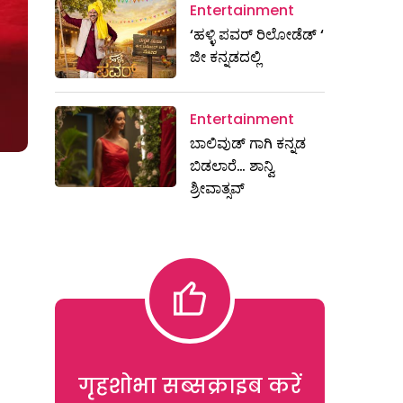
Entertainment
‘ಹಳ್ಳಿ ಪವರ್ ರಿಲೋಡೆಡ್ ‘
ಜೀ ಕನ್ನಡದಲ್ಲಿ
Entertainment
ಬಾಲಿವುಡ್ ಗಾಗಿ ಕನ್ನಡ
ಬಿಡಲಾರೆ… ಶಾನ್ವಿ
ಶ್ರೀವಾತ್ಸವ್
गृहशोभा सब्सक्राइब करें