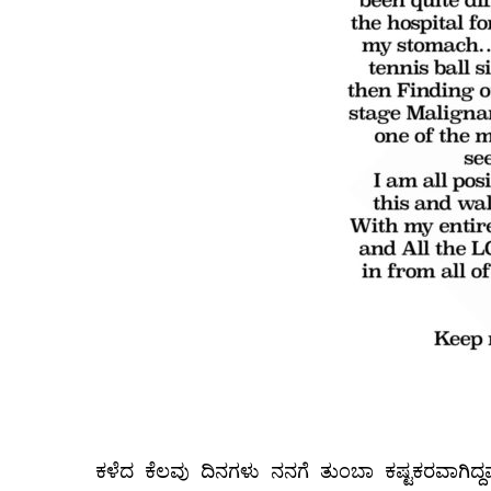
ಕಳೆದ ಕೆಲವು ದಿನಗಳು ನನಗೆ ತುಂಬಾ ಕಷ್ಟಕರವಾಗಿದ್ದವು