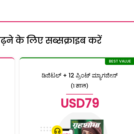
ने के लिए सब्सक्राइब करें
ಡಿಜಿಟಲ್ + 12 ಪ್ರಿಂಟ್ ಮ್ಯಾಗಜೀನ್
(1 साल)
USD79