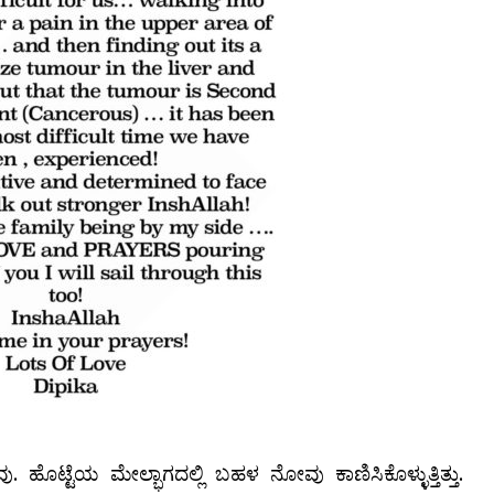
. ಹೊಟ್ಟೆಯ ಮೇಲ್ಭಾಗದಲ್ಲಿ ಬಹಳ ನೋವು ಕಾಣಿಸಿಕೊಳ್ಳುತ್ತಿತ್ತು.