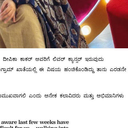
ನಟಿ ದೀಪಿಕಾ ಕಾಕರ್ ಅವರಿಗೆ ಲಿವರ್ ಕ್ಯಾನ್ಸರ್ ಇರುವುದು
ಸ್​ಟಾಗ್ರಾಮ್​ ಖಾತೆಯಲ್ಲಿ ಈ ವಿಷಯ ಹಂಚಿಕೊಂಡಿದ್ದು ತಾನು ಎರಡನೇ
ಘ್ರ ಗುಣಮುಖವಾಗಲಿ ಎಂದು ಅನೇಕ ಕಲಾವಿದರು ಮತ್ತು ಅಭಿಮಾನಿಗಳು