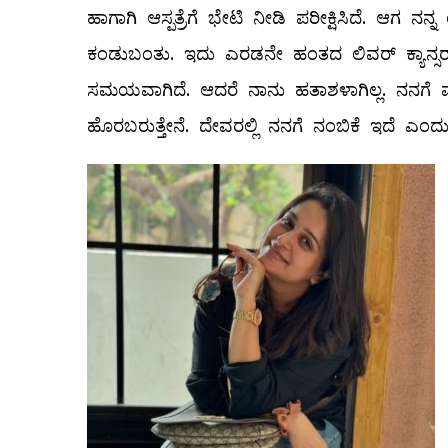
ಹಾಗಾಗಿ ಆಸ್ಪತ್ರೆಗೆ ಭೇಟಿ ನೀಡಿ ಪರೀಕ್ಷಿಸಿದೆ. ಆಗ ನನ್ನ
ಕಂಡುಬಂತು. ಇದು ಎರಡನೇ ಹಂತದ ಲಿವರ್‌ ಕ್ಯಾನ್ಸರ್‌
ಸಮಯವಾಗಿದೆ. ಆದರೆ ನಾನು ಹತಾಶಳಾಗಿಲ್ಲ. ನನಗೆ ಮತ್ತ
ಹೊರಬರುತ್ತೇನೆ. ದೇವರಲ್ಲಿ ನನಗೆ ನಂಬಿಕೆ ಇದೆ ಎಂದು