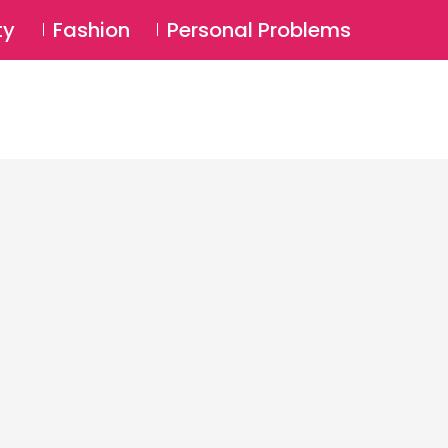
⚲
BSCRIBE
Login
ty
Fashion
Personal Problems
⚲