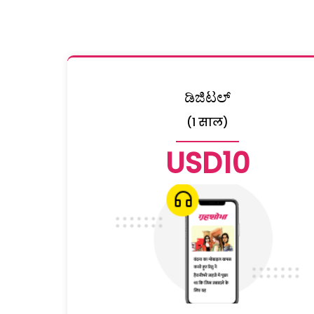
ಡಿಜಿಟಲ್
(1 साल)
USD10