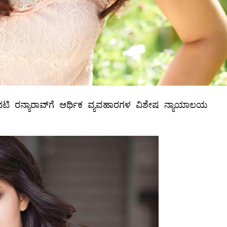
ದ್ದ ನಟಿ ರನ್ಯಾರಾವ್‌ಗೆ ಆರ್ಥಿಕ ವ್ಯವಹಾರಗಳ ವಿಶೇಷ ನ್ಯಾಯಾಲಯ