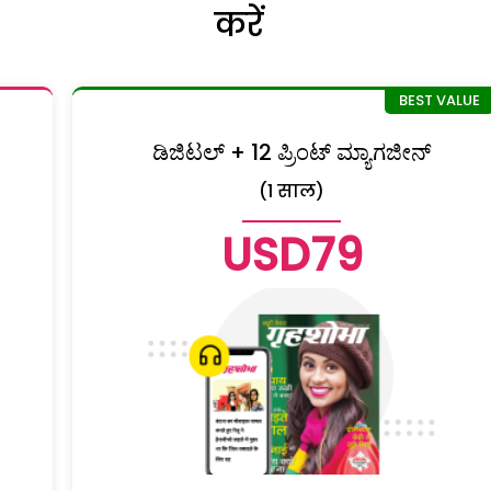
करें
ಡಿಜಿಟಲ್ + 12 ಪ್ರಿಂಟ್ ಮ್ಯಾಗಜೀನ್
(1 साल)
USD79