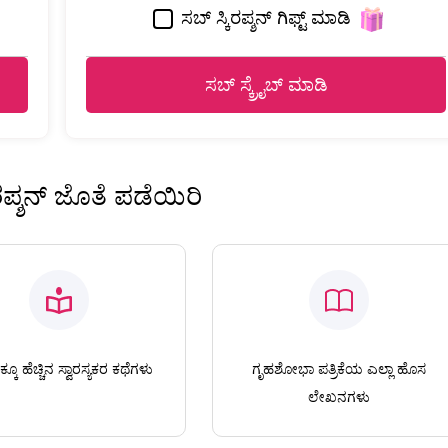
ಸಬ್ ಸ್ಕಿರಪ್ಶನ್ ಗಿಫ್ಟ್ ಮಾಡಿ
ಸಬ್ ಸ್ಕ್ರೈಬ್ ಮಾಡಿ
ಿರಪ್ಶನ್ ಜೊತೆ ಪಡೆಯಿರಿ
ಕೂ ಹೆಚ್ಚಿನ ಸ್ವಾರಸ್ಯಕರ ಕಥೆಗಳು
ಗೃಹಶೋಭಾ ಪತ್ರಿಕೆಯ ಎಲ್ಲಾ ಹೊಸ
ಲೇಖನಗಳು