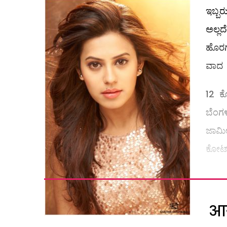
ಇಬ್ಬ
ಅಲ್ಲ
ಹೊರಗ
ವಾದ 
12 ಕೋ
ಬೆಂಗಳ
ಜಾಮೀನ
ಕೋರ್ಟ್
आग